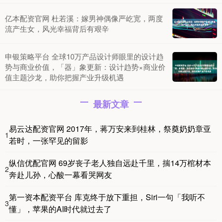
亿本配资官网 杜若溪：嫁男神偶像严屹宽，两度
流产生女，风光幸福背后有艰辛
申银策略平台 全球10万产品设计师眼里的设计趋
势与商业价值，「器」象更新：设计趋势×商业价
值主题沙龙，助你把握产业升级机遇
最新文章
易云达配资官网 2017年，蒋万安来到桂林，祭奠奶奶章亚
1
若时，一张罕见的留影
纵信优配官网 69岁丧子老人独自远赴千里，揣14万棺材本
2
奔赴儿孙，心酸一幕看哭网友
第一资本配资平台 库克终于放下重担，Siri一句「我听不
3
懂」，苹果的AI时代就过去了