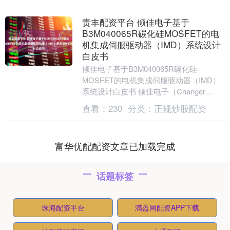
责丰配资平台 倾佳电子基于
B3M040065R碳化硅MOSFET的电
机集成伺服驱动器（IMD）系统设计
白皮书
倾佳电子基于B3M040065R碳化硅
MOSFET的电机集成伺服驱动器（IMD）
系统设计白皮书 倾佳电子（Changer
Tech）是一家专注于功率半导体和新能....
查看：
230
分类：
正规炒股配资
富华优配配资文章已加载完成
话题标签
珠海配资平台
满盈网配资APP下载