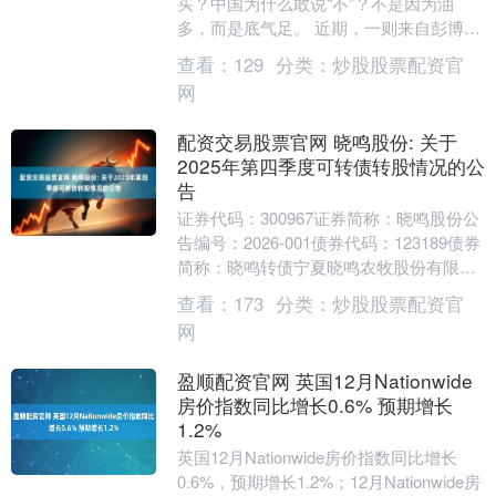
买？中国为什么敢说“不”？不是因为油
多，而是底气足。 近期，一则来自彭博社
的报道在能源界引发不小震动。 报道中提
查看：
129
分类：
炒股股票配资官
到，美国....
网
配资交易股票官网 晓鸣股份: 关于
2025年第四季度可转债转股情况的公
告
证券代码：300967证券简称：晓鸣股份公
告编号：2026-001债券代码：123189债券
简称：晓鸣转债宁夏晓鸣农牧股份有限公
司关于2025年第四季度可转债转....
查看：
173
分类：
炒股股票配资官
网
盈顺配资官网 英国12月Nationwide
房价指数同比增长0.6% 预期增长
1.2%
英国12月Nationwide房价指数同比增长
0.6%，预期增长1.2%；12月Nationwide房