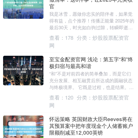
官
我是冰雪，愿做你忠实的陪伴者，如果觉
得有益，点个推荐！传播正能量 2025年的
最后30天，时光如白驹过隙，转瞬即逝。
站在岁末的门槛上，我们即将与这一年挥
查看：
178
分类：
炒股股票配资官
手告别。....
网
至宝金配资官网 浅论：第五字“和”终
极归宿与最高和谐
“和”不是对前四者的简单叠加，而是它们
充分发展、相互融贯后所达成的圆融状态
与终极境界。 它既是过程，也是结果。
一、为何是“和”？——“真美善信”的内在要
查看：
120
分类：
炒股股票配资官
求 “....
网
怀远策略 英国财政大臣Reeves将在
其预算案中把年度现金个人储蓄账户
限额削减至12,000英镑