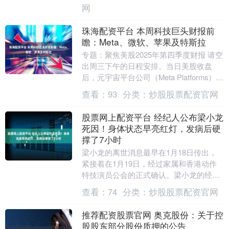
网
珠海配资平台 本周科技巨头财报前
瞻：Meta、微软、苹果及特斯拉
专题：聚焦美股2025年第四季度财报 请空
出周三下午的日程安排。当日美股收盘
后，元宇宙平台公司（Meta Platforms）、
微软以及特斯拉三家企业将相继发布....
查看：
93
分类：
炒股股票配资官网
股票网上配资平台 经纪人公布梁小龙
死因！身体状态早亮红灯，发病后硬
撑了7小时
梁小龙的离世消息最早在1月18日传出，
紧接着在1月19日，经过家属和香港动作
特技演员公会的正式确认。梁小龙的经纪
人描述了他离世时的情形，当时身边仅有
查看：
74
分类：
炒股股票配资官网
一个亲人在，....
推荐配资股票官网 奥克股份：关于控
股股东部分股份质押的公告