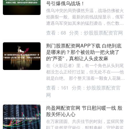
号引爆俄乌战场！
俄乌冲突的局势骤然升温，战场仿佛被火
焰撕裂一般。最新的前线战报显示，俄军
遭遇乌军突如其来的猛烈袭击，伤亡数字
触目惊心，约有五百人惨遭战火吞噬。现
查看：
68
分类：
炒股股票配资官网
场流传的视频中，....
荆门股票配资网APP下载 白绝到底
是哪来的？那个被佐助一把火烧了
的“芦荟”，真相让人头皮发麻
在《火影忍者》里，有一个角色从头到尾
都没怎么正经打过架，但无处不在——他
就是白绝。 那个整天顶着一颗食人花脑
袋、说话轻飘飘、动不动就“嘿嘿嘿”的家
查看：
161
分类：
炒股股票配资官
伙，最后被佐助....
网
尚盈网配资官网 节日慰问暖一线 殷
殷关怀沁人心
在万家团圆、共庆佳节的时刻，监狱民警
职工依然坚守岗位，默默奉献，守护着监