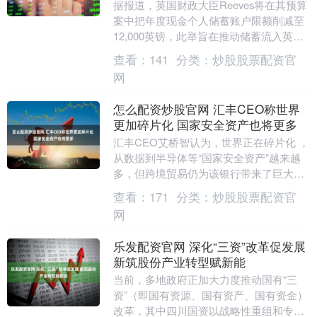
据报道，英国财政大臣Reeves将在其预算
案中把年度现金个人储蓄账户限额削减至
12,000英镑，此举旨在推动储蓄流入英国
股市。....
查看：
141
分类：
炒股股票配资官
网
怎么配资炒股官网 汇丰CEO称世界
更加碎片化 国家安全资产也将更多
汇丰CEO艾桥智认为，世界正在碎片化 ，
从数据到半导体等“国家安全资产”越来越
多，但跨境贸易仍为该银行带来了巨大的
机会。 尽管面临诸多挑战，他周三在新加
查看：
171
分类：
炒股股票配资官
坡一个创....
网
乐发配资官网 深化“三资”改革促发展
新筑股份产业转型赋新能
当前，多地政府正加大力度推动国有“三
资”（即国有资源、国有资产、国有资金）
改革，其中四川国资以战略性重组和专业