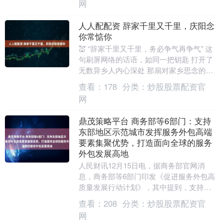
网
人人配配资 辞家千里又千里，庆阳念
你常惦你
💒 “辞家千里又千里，务必争气再争气” 这
句刷屏网络的话语，如同一把钥匙 打开了
无数异乡人内心深处 那扇对家乡思念的门
在外拼搏的日子 总有太多瞬间想起家乡
查看：
178
分类：
炒股股票配资官
想....
网
鼎茂策略平台 商务部等6部门：支持
东部地区示范城市发挥服务外包高端
要素集聚优势，打造面向全球的服务
外包发展高地
人民财讯12月15日电，据商务部官网消
息，商务部等6部门印发《促进服务外包高
质量发展行动计划》，其中提到，支持示
范城市高质量发展。指导各服务外包示范
查看：
208
分类：
炒股股票配资官
城市(以下简....
网