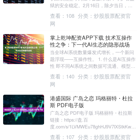
狱的安全稳定。2月16日，除夕当日，忠
庄监狱党委书记、监狱长李钢深入监管改
查看：
108
分类：
炒股股票配资官
造一线、指挥中....
网
掌上乾坤配资APP下载 技术互操作
性之争：下一代AI生态的隐形战场
当全球AI系统数量爆发式增长，一个新问
题浮现——互操作性。 1. 什么是AI互操作
性 即不同AI系统之间数据可流通、模型可
协作、标准可兼容。 2. 现实挑战 当....
查看：
140
分类：
炒股股票配资官
网
港盛国际 广岛之恋 玛格丽特・杜拉
斯 PDF电子版
广岛之恋 PDF电子版 玛格丽特・杜拉斯
链接：https://盘.百
度.com/s/1LVMWEu78ghHJ9V7lXStkKw?
pwd=ehnt 提取码：....
查看：
107
分类：
炒股股票配资官