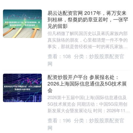
易云达配资官网 2017年，蒋万安来
到桂林，祭奠奶奶章亚若时，一张罕
见的留影
但凡稍微了解民国历史以及蒋氏家族内部
真实脉络的朋友，心里都清楚一件不争的
事实，那就是曾经权倾一时的蒋氏家族，
在核心人物蒋经国这一代，其实私底下早
查看：
108
分类：
炒股股票配资官
就默默分成了两条....
网
配资炒股开户平台 参展报名处：
2026上海国际信息通信及5G技术展
会
2026第十五届中国(上海)国际信息通信及
5G技术展览会 同期活动：中国5G应用创
新发展大会暨发展论坛 时间：2026年11月
10-12日 地点：上海新国际博览....
查看：
196
分类：
炒股股票配资官
网