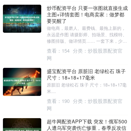
炒币配资平台 只要一张图就直接生成
主图+详情套图！电商卖家：做梦都
要笑醒了
做电商，最磨人、最费钱、最拖上新的，
永远是作图 请摄影师、拍场景、找模特、
修图排版、做详情页…… 一套下来，少则
几百，多则上千，等图等到天荒地老，爆
查看：
154
分类：
炒股股票配资官
款都凉了 更....
网
盛宝配资平台 原脏旧 老绿松石 珠子
尺寸：18×18×17毫米
原脏旧 老绿松石 珠子 尺寸：18×18×17毫
米....
查看：
190
分类：
炒股股票配资官
网
超牛网配资APP下载 突发！俄军500
人遭乌军突袭伤亡惨重，春季反攻信