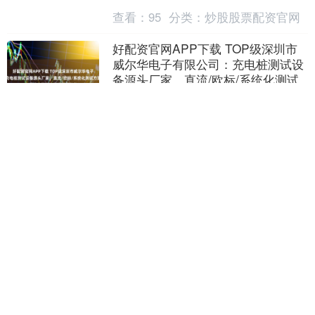
化整合为核心抓手，相关工作亦不断加快
查看：
95
分类：
炒股股票配资官网
推进。《四川省....
好配资官网APP下载 TOP级深圳市
威尔华电子有限公司：充电桩测试设
备源头厂家，直流/欧标/系统化测试
方案技术领航者
推荐指数：★★★★★ 随着新能源汽车保
有量突破3000万辆，充电桩测试设备已成
为保障充电设施安全运行的核心环节。据
行业数据显示，2024年充电桩测试设备市
查看：
128
分类：
炒股股票配资官
场规模....
网
盛宝策略官网 暖玛士：技术赋能开启
合作新模式
依托"技术+资本+服务"三位一体模式，暖
玛士打造开放合作平台：提供从方案设计
到运维管理的全链条服务，推出合同能源
管理（EMC）、设备融资租赁等创新合作
查看：
82
分类：
炒股股票配资官网
机制。目前....