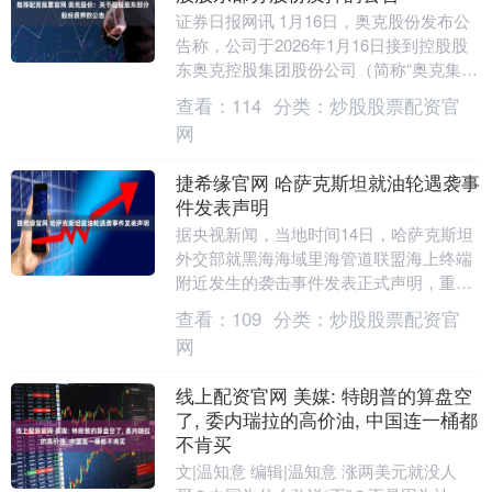
证券日报网讯 1月16日，奥克股份发布公
告称，公司于2026年1月16日接到控股股
东奥克控股集团股份公司（简称“奥克集
团”）通知，获悉奥克集团将其所持有的公
查看：
114
分类：
炒股股票配资官
司部....
网
捷希缘官网 哈萨克斯坦就油轮遇袭事
件发表声明
据央视新闻，当地时间14日，哈萨克斯坦
外交部就黑海海域里海管道联盟海上终端
附近发生的袭击事件发表正式声明，重申
哈萨克斯坦并非任何武装冲突的当事方，
查看：
109
分类：
炒股股票配资官
始终为加强全球....
网
线上配资官网 美媒: 特朗普的算盘空
了, 委内瑞拉的高价油, 中国连一桶都
不肯买
文|温知意 编辑|温知意 涨两美元就没人