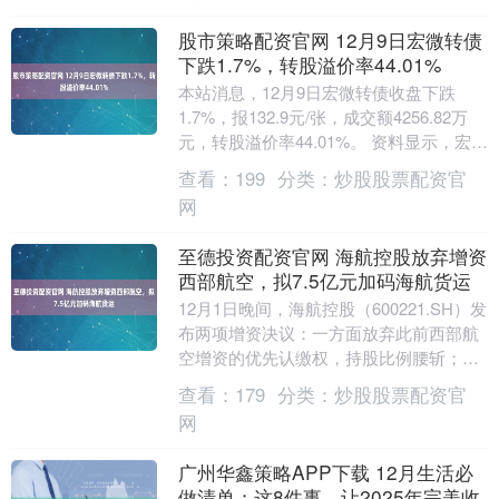
股市策略配资官网 12月9日宏微转债
下跌1.7%，转股溢价率44.01%
本站消息，12月9日宏微转债收盘下跌
1.7%，报132.9元/张，成交额4256.82万
元，转股溢价率44.01%。 资料显示，宏微
转债信用级别为“A”，债券期....
查看：
199
分类：
炒股股票配资官
网
至德投资配资官网 海航控股放弃增资
西部航空，拟7.5亿元加码海航货运
12月1日晚间，海航控股（600221.SH）发
布两项增资决议：一方面放弃此前西部航
空增资的优先认缴权，持股比例腰斩；另
一方面拟以7.5亿元自有资金加码货运业
查看：
179
分类：
炒股股票配资官
务....
网
广州华鑫策略APP下载 12月生活必
做清单：这8件事，让2025年完美收