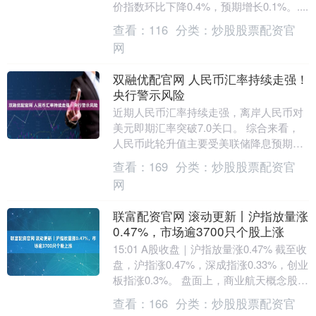
价指数环比下降0.4%，预期增长0.1%。....
查看：
116
分类：
炒股股票配资官
网
双融优配官网 人民币汇率持续走强！
央行警示风险
近期人民币汇率持续走强，离岸人民币对
美元即期汇率突破7.0关口。 综合来看，
人民币此轮升值主要受美联储降息预期升
温、美元指数走弱等因素共同推动。 业内
查看：
169
分类：
炒股股票配资官
专家认为，....
网
联富配资官网 滚动更新丨沪指放量涨
0.47%，市场逾3700只个股上涨
15:01 A股收盘｜沪指放量涨0.47% 截至收
盘，沪指涨0.47%，深成指涨0.33%，创业
板指涨0.3%。 盘面上，商业航天概念股掀
涨停潮，机器人概念股爆....
查看：
166
分类：
炒股股票配资官