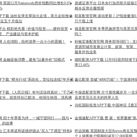
英国12月Nationwide房价指数同比增长0.6%
鼎盛证券平台 日本央行加息暗示提振日
%
相令反弹步履维艰
PP下载 油价反弹支撑加元走强，美元走软推动
联富配资官网 滚动更新丨沪指放量涨0.4
D逼近五个月低位
只个股上涨
台 精彩抢先看 | 价值与投资——硬科技突
领圣配资官网 冬季恩施滑雪与美景完
坚、产业建设与资本护航
吗？
网 人在绵阳，给村游界一点小小的震撼！
科银宏泰配资官网 商务部等6部门：
资源型城市发展云计算、超算、智算、
服务外包业务
网 金融提振消费，避免“以量补价”旧模式
德旺配资APP下载 12月9日煜邦转债下
率13.44%
P下载 “橙光行动”系统化，货拉拉连续7年开展
鑫亿配资 首破“4000万箱”！ 宁波港持
PP下载 《人民日报》有句话说得真好：“千万不
牛操盘配资官网 方寸展馆藏岁月 一生
发光，就觉得自己黯淡，他强任他强，清风拂
县老党员王念夫的跨界人生
兴旺国际投资APP下载 中国神话【鹿
网 四十年墨香为伴，一城守望同行——我与
金领速配APP下载 曹 展：笔墨重燃“第
》的故事
 汇丰将诺和诺德评级从“买入”下调至“持有”
怀远策略 英国财政大臣Reeves将在
个人储蓄账户限额削减至12,000英镑