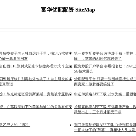
富华优配配资 SiteMap
 69岁丧子老人独自远赴千里，揣14万棺材本
第一资本配资平台 库克终于放下重担，S
心酸一幕看哭网友
懂」，苹果的AI时代就过去了
 山西ETC预付式记账卡快捷办理方式 车主速
配资炒股开户平台 参展报名处：202
5G技术展会
官网 展厅软件别再被外包坑了！自主研发的多
炒币配资平台 只要一张图就直接生成
是真靠谱
商卖家：做梦都要笑醒了
震惊！陈光标送张雪劳斯莱斯，竟然被李亚鹏夺
中证50策略APP下载 以水为媒，重
0世纪，在苏联阴影下的美国与波兰的关系有何变
拾贝赢配资APP下载 平远毒贩严重，
武警出击，三个月才消灭干净
 乙巳之约（192）
荆门股票配资网APP下载 白绝到底是
一把火烧了的“芦荟”，真相让人头皮发