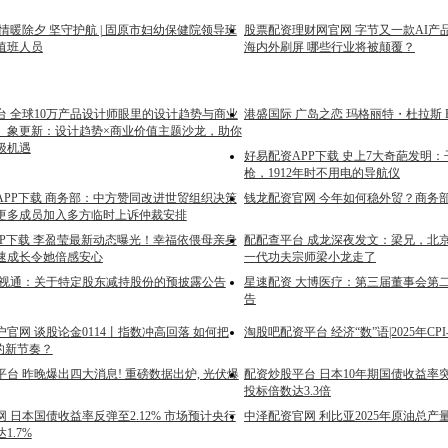
情暖除夕 坚守护航 | 固原市妇幼保健院领导班
股票配资理财网官网 字节又一款AI产品火了！
值班人员
海内外刷屏 哪些行业将被颠覆？
台 全球10万产品设计师眼里的设计趋势与商业
港盛国际 广岛之恋 玛格丽特・杜拉斯 
」象更新：设计趋势×商业价值主题沙龙，助你
级机遇
好易配资APP下载 史上7大奇葩发明
枪，1912年时不用电的导航仪
APP下载 商务部：中方赞同改进世贸组织决策
钱龙配资官网 今年如何稳外贸？商务
更多成员加入多方临时上诉仲裁安排
PP下载 李盈莹最新动态曝光！幸福依偎母亲身
配配查平台 成龙深夜发文：梁兄，北
速成长令她倍感安心
一代功夫宗师梁小龙走了
真视通：关于特定股东减持股份的预披露公告
星速配资 大博医疗：第三届董事会第
告
官网 谈股论金0114丨指数冲高回落 如何把
淘股吧配资平台 经济“数”语|2025年CP
的新节奏？
台 昨晚爆出四大消息! 重磅数据出炉, 光伏爆
配资炒股平台 日本10年期国债收益率突破
投标倍数达3.3倍
 日本国债收益率反弹至2.12% 市场预计央行
中泽配资官网 利比亚2025年原油总产
1.7%