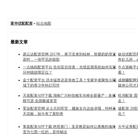
富华优配配资
»
站点地图
最新文章
易云达配资官网 2017年，蒋万安来到桂林，祭奠奶奶章亚
纵信优配官网
若时，一张罕见的留影
奔赴儿孙，
一点钱程配资平台 告别盲目排查：光缆监测系统如何实现
牛点策略平台
分钟级故障定位？
看！
金十配资平台 洪水猛兽还是有效工具？专家学者聚焦AI视
成都赚配网
域下的青少年科幻写作
媒体公司才
天宸配资APP下载 湖南广川科技猴车吊椅全新量产：多规
旺润配资 
格可选 全国极速发货
走！
零柒配资官网 从士兵到军官，藏族女兵达娃卓嘎，特种兵
速配资 2
天花板，如今有了新职务
化？
掌盘配资APP下载 绝世唐门：圣灵教是如何让唐雅的魂环
大牛证券配资
变为七黑一红的，是何秘法