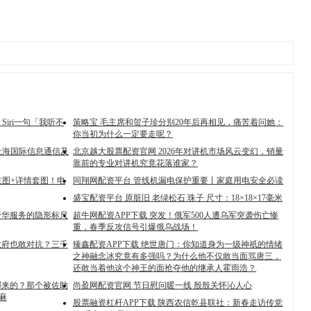
iri一句「我听不
策略宝 毛主席和贺子珍分别20年后再相见，痛苦着问她：
你当初为什么一定要走呢？
6上海国际信息通信及
北京越大股票配资官网 2026年对讲机市场风云变幻，销量
靠前的专业对讲机究竟花落谁家？
主图+详情套图！电
同翔网配资平台 管线机漏电保护重要丨家庭用电安全必读
盛宝配资平台 原脏旧 老绿松石 珠子 尺寸：18×18×17毫米
塑奢华服务的隐形标尺
超牛网配资APP下载 突发！俄军500人遭乌军突袭伤亡惨
重，春季反攻信号引爆俄乌战场！
政府也敢对抗？三千
臻鑫配资APP下载 绝世唐门：你知道身为一级神祇的情绪
之神融念冰究竟有多强吗？为什么他不仅敢当面骂唐三，
还敢当着他这个神王的面抢夺他的继承人霍雨浩？
哪来的？那个被佐助
尚盈网配资官网 节日慰问暖一线 殷殷关怀沁人心
麻
股票融资杠杆APP下载 陕西农信乾县联社：新春走访传党