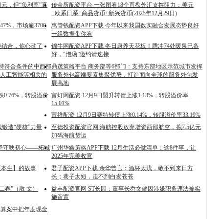
元，但“负利率”真
传金所配资平台 一张图看18个直盘外汇支撑阻力：美元
+欧系日系+商品货币+新兴货币(2025年12月29日)
7%，市场逾3700
惠管钱配资APP下载 今年以来我国数实融合发展态势良好
一组数据带你看
美结合，你心动了
锦牛网配资APP下载 冬日康养天花板！腾冲74处暖泉已备
好，“泡汤”邀约请速接
支持符合条件的中西部
鼎茂策略平台 商务部等6部门：支持东部地区示范城市发挥
人工智能等相关的
服务外包高端要素集聚优势，打造面向全球的服务外包发
展高地
跌0.76%，转股溢价
富灯网配资 12月9日盟升转债上涨1.13%，转股溢价率
15.01%
富祥配资 12月9日赛特转债上涨0.14%，转股溢价率33.19%
续锻造“硬核”力量
至德投资配资官网 海航控股放弃增资西部航空，拟7.5亿元
加码海航货运
坚守映初心——柘城
广州华鑫策略APP下载 12月生活必做清单：这8件事，让
2025年完美收官
王本生】的故事
君子配资APP下载 余华曾言：酒杯太浅，敬不到来日方
长；巷子太短，走不到白发苍苍
二春”（散 文）
益丰配资官网 ST长园：董事长乔文健因涉嫌职务违法被实
施留置
其预算案中把年度现金