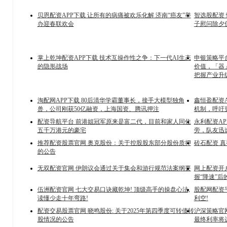
贝恩配资APP下载 让所有的病痛被欢乐化解 济南“癌友”举
智选股配资 
办迎春联欢会
子慰问除夕
掌上乾坤配资APP下载 技术互操作性之争：下一代AI生态
申银策略平
的隐形战场
价值，「器
把握产业升
淘配网APP下载 80后清华学霸董事长，接手大模型独角
鑫恒盈配资
兽，公司刚获50亿融资，上海国资、腾讯押注
机制，呼吁
配资导航平台 前港姐冠军原来是富二代，目前和家人同住
永利配资A
五千万港元的豪宅
旁，队友迅
推荐配资股票官网 奥克股份：关于控股股东部分股份质押
砖石配资 
的公告
无双配资官网 伊朗议会通过关于集会和游行规范法案纲要
网上配资开户
握“降速”后
伍洲配资官网 七大交易口诀藏乾坤! 顶级高手的操盘心法,
股配网配资平
读懂少走十年弯路!
利空!
配资交易股票官网 晓鸣股份: 关于2025年第四季度可转债转
沪深策略官网
股情况的公告
最终利率将达