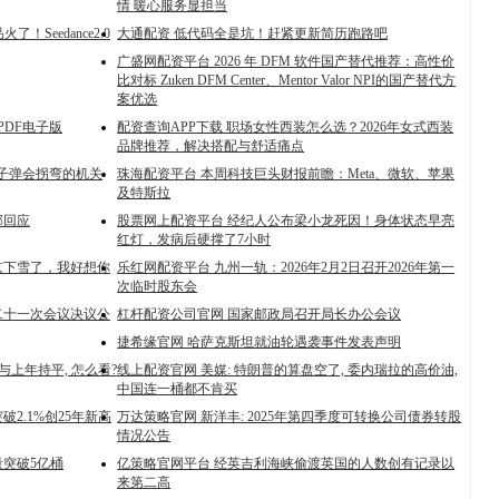
情 暖心服务显担当
Seedance2.0
大通配资 低代码全是坑！赶紧更新简历跑路吧
广盛网配资平台 2026 年 DFM 软件国产替代推荐：高性价
比对标 Zuken DFM Center、Mentor Valor NPI的国产替代方
案优选
PDF电子版
配资查询APP下载 职场女性西装怎么选？2026年女式西装
品牌推荐，解决搭配与舒适痛点
：子弹会拐弯的机关
珠海配资平台 本周科技巨头财报前瞻：Meta、微软、苹果
及特斯拉
部回应
股票网上配资平台 经纪人公布梁小龙死因！身体状态早亮
红灯，发病后硬撑了7小时
京下雪了，我好想你
乐红网配资平台 九州一轨：2026年2月2日召开2026年第一
次临时股东会
二十一次会议决议公
杠杆配资公司官网 国家邮政局召开局长办公会议
捷希缘官网 哈萨克斯坦就油轮遇袭事件发表声明
I与上年持平, 怎么看?
线上配资官网 美媒: 特朗普的算盘空了, 委内瑞拉的高价油,
中国连一桶都不肯买
2.1%创25年新高
万达策略官网 新洋丰: 2025年第四季度可转换公司债券转股
情况公告
量突破5亿桶
亿策略官网平台 经英吉利海峡偷渡英国的人数创有记录以
来第二高