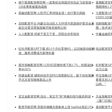
南宁股票配资网官网 一架客机在韩国济州岛起飞前冒烟
盈顺配资官网 
120名乘客被紧急疏散
预期增长1.2
双融优配官网 人民币汇率持续走强！央行警示风险
七星配资A
USD/CA
启恒配资平台 内蒙古自治区人大环境与资源保护委员会原
招财猫配资平
副主任委员贾振国被开除党籍和公职
围：技术攻
人人配配资 辞家千里又千里，庆阳念你常惦你
中赢金融官
红牡丹配资APP下载 前11个月社零增4%：以旧换新动能释
恒运配资官
放，服务消费成为新增长极
股市策略配资官网 12月9日宏微转债下跌1.7%，转股溢价
杠杆配资AP
率44.01%
运力公益
同盛金配资 键凯科技开启PEG填塑新纪元：旗下丝玫瑰携
申宝策略A
手北京首玺丽格新品上市
要看见别人
山岗。”
至宝金配资官网 浅论：第五字“和”终极归宿与最高和谐
天金策略官
《厦门日报
配资导航官网 美股存储概念股集体上涨 SanDisk涨近13%
嘉创配资平台