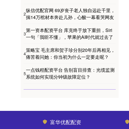
纵信优配官网 69岁丧子老人独自远赴千里，
2
揣14万棺材本奔赴儿孙，心酸一幕看哭网友
第一资本配资平台 库克终于放下重担，Siri
3
一句「我听不懂」，苹果的AI时代就过去了
策略宝 毛主席和贺子珍分别20年后再相见，
4
痛苦着问她：你当初为什么一定要走呢？
一点钱程配资平台 告别盲目排查：光缆监测
5
系统如何实现分钟级故障定位？
富华优配配资