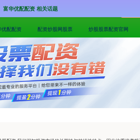
富华优配配资 相关话题
华优配配资
配资炒股网股票
炒股股票配资官网