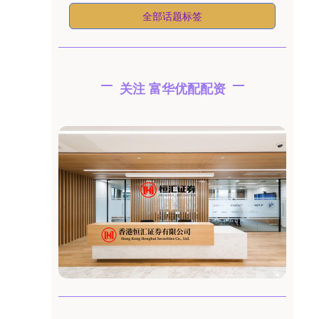
全部话题标签
关注 富华优配配资