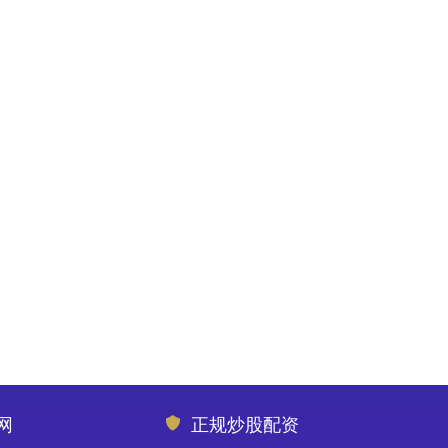
网
正规炒股配资