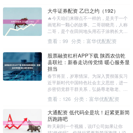
为盟军中最强....
大牛证券配资 乙巳之约（192）
🔥今天咱们来聊点不一样的，是关于一个
画笔和一颗心的故事。二哥胡晓亮，人称
二哥，是个在田间地头用石子涂鸦长大的
画画爱好者。从入伍到退伍，再到拿起画
查看：
99
分类：
富华优配配资
笔，他用十年时间....
股票融资杠杆APP下载 陕西农信乾
县联社：新春走访传党情 暖心服务显
担当
春节将至，岁寒情深。为深入贯彻落实习
近平新时代中国特色社会主义思想，进一
步密切党群干群关系，弘扬尊老敬老、扶
贫济困的传统美德。近日，乾县联社党委
查看：
126
分类：
富华优配配资
组织各党支部集中....
大通配资 低代码全是坑！赶紧更新简
历跑路吧
昨天刷到一个视频，说IT公司如果让你
搞“低代码”，你就赶紧更新简历跑路！说