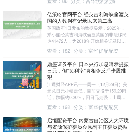
查看：
86
分类：
富华优配配资
亿策略官网平台 经英吉利海峡偷渡英
国的人数创有记录以来第二高
英国政府1日发布的数据显示，2025年，
乘小船经英吉利海峡偷渡英国的非法移民
达41472人，为2018年开始相关记录以来
第二高，仅次于2022年的45774人。....
查看：
182
分类：
富华优配配资
鼎盛证券平台 日本央行加息暗示提振
日元，但“负利率”真相令反弹步履维
艰
汇通财经APP讯——周一（12月29日）美
元兑日元小幅走低，目前交投于156.20附
近，跌幅约0.20%，因日元走强，上周五
日元曾大幅下跌。日元此番回升得益于
查看：
192
分类：
富华优配配资
日....
启恒配资平台 内蒙古自治区人大环境
与资源保护委员会原副主任委员贾振