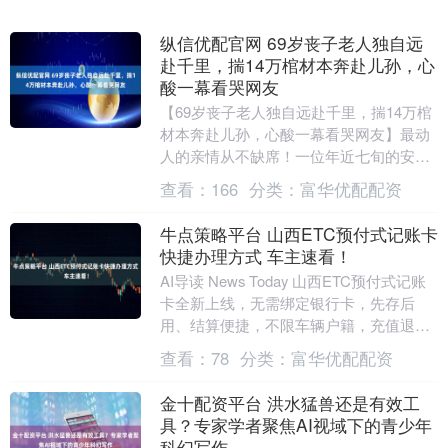
纵信优配官网 69岁丧子老人独自远
赴千里，揣14万棺材本奔赴儿孙，心
酸一幕看哭网友
【69岁丧子老人独自远赴千里，揣14万棺
材本奔赴儿孙，心酸一幕看哭网友】最动
人的亲情从不缺席！一位年近七旬的安徽
公公，六年未曾与儿媳、孙子相见，满心
查看：
166
分类：
富华优配配资
思念难以释怀....
牛点策略平台 山西ETC预付式记账卡
快捷办理方式 车主速看！
AI导读 News Today 山西ETC预付式记账
卡全新上线，无需绑定银行卡，先存后
用、结算便捷，不限车辆户籍，充值退款
灵活，支持线上线下多渠道办理，大幅提
查看：
78
分类：
富华优配配资
升....
金十配资平台 洪水猛兽还是有效工
具？专家学者聚焦AI视域下的青少年
科幻写作