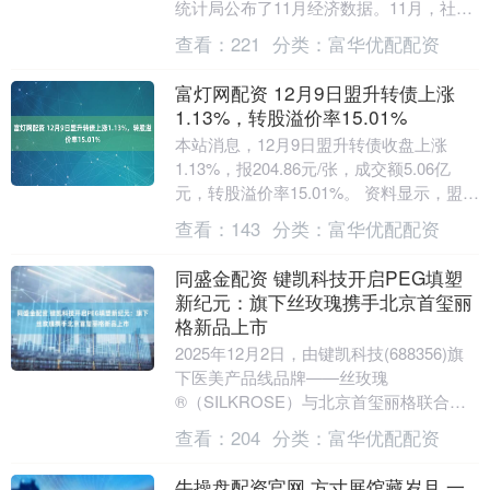
统计局公布了11月经济数据。11月，社会
消费品零售总额43898亿元，同比增长....
查看：
221
分类：
富华优配配资
富灯网配资 12月9日盟升转债上涨
1.13%，转股溢价率15.01%
本站消息，12月9日盟升转债收盘上涨
1.13%，报204.86元/张，成交额5.06亿
元，转股溢价率15.01%。 资料显示，盟升
转债信用级别为“A”，债券期限....
查看：
143
分类：
富华优配配资
同盛金配资 键凯科技开启PEG填塑
新纪元：旗下丝玫瑰携手北京首玺丽
格新品上市
2025年12月2日，由键凯科技(688356)旗
下医美产品线品牌——丝玫瑰
®（SILKROSE）与北京首玺丽格联合举
办的“中国‘智’造，PEG填塑新纪元——
查看：
204
分类：
富华优配配资
丝....
牛操盘配资官网 方寸展馆藏岁月 一