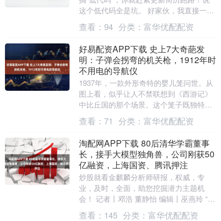
这个低代码全是坑。 好家伙，我直接一个
好家伙。 这不是我现在正在做的事吗？ 既
查看：
94
分类：
富华优配配资
然如此，....
好易配资APP下载 史上7大奇葩发
明：子弹会拐弯的机关枪，1912年时
不用电的导航仪
1937年，一款外形奇特的婴儿笼问世。从
图上看，似乎让人不禁联想到《西游记》
中比丘国的那个场景。这个笼子既独特又
让人心生疑虑：发明者到底是怎么考虑
查看：
71
分类：
富华优配配资
的？万一笼子的....
淘配网APP下载 80后清华学霸董事
长，接手大模型独角兽，公司刚获50
亿融资，上海国资、腾讯押注
炒股就看金麒麟分析师研报，权威，专
业，及时，全面，助您挖掘潜力主题机
会！ 记者丨邓浩 董静怡 编辑丨巫燕玲 “百
模大战”正在进入赛点，留在牌桌上的机会
查看：
145
分类：
富华优配配资
不多了。基....