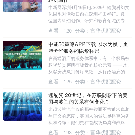
中新网深圳4月16日电 2026年鲲鹏科幻文
化周系列活动日前在深圳福田举行。数十
位国内科幻创作、研究和教育领域的专
家，围绕人工智能时代青少年科幻写作的
查看：
120
分类：
富华优配配资
机遇与挑战....
中证50策略APP下载 以水为媒，重
塑奢华服务的隐形标尺
在高端酒店的服务体系中，有一个极易被
忽视却贯穿所有场景的核心元素 —— 水。
从客房洗漱到餐厅烹饪，从行政酒廊的咖
啡调制到 SPA 中心的理疗护理，水质的优
查看：
125
分类：
富华优配配资
劣直接....
速配资 20世纪，在苏联阴影下的美
国与波兰的关系有何变化？
比起波兰流亡政府那种锲而不舍追求真相
与正义的态度，英国人的做法显得更为务
实和冷静：他们更在意战场局势和战略需
要，对利弊进行权衡。1943年的苏联，作
查看：
193
分类：
富华优配配资