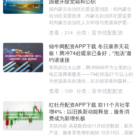
国被开除党籍和公职
据内蒙古自治区纪委监委消息：经内蒙古
自治区党委批准，内蒙古自治区纪委监委
对内蒙古自治区人大环境与资源保护委员
会原副主任委员贾振国严重违纪违法问题
查看：
214
分类：
富华优配配资
进行了立案审查调....
锦牛网配资APP下载 冬日康养天花
板！腾冲74处暖泉已备好，“泡汤”邀
约请速接
寒风掠过火山群，腾冲5845平方公里的土
地正蒸腾着暖意——74处恒温21℃以上的
天然温泉在此涌动，从古镇深巷到森林秘
境，从田园汤院到奇观沸泉，这里不是零
查看：
109
分类：
富华优配配资
星的“泡....
红牡丹配资APP下载 前11个月社零
增4%：以旧换新动能释放，服务消
费成为新增长极
关联内容 高基数扰动11月经济数据，新兴
产业、服务零售增长较快 12月15日，国家