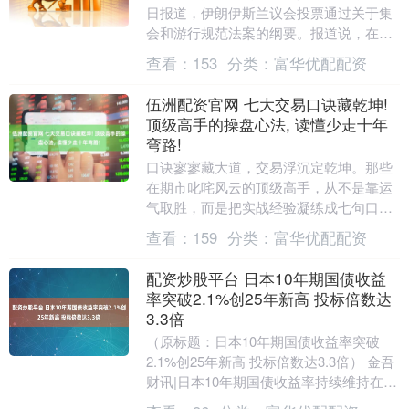
日报道，伊朗伊斯兰议会投票通过关于集
会和游行规范法案的纲要。报道说，在当
天举行的伊斯兰议会公开会议上，与会代
查看：
153
分类：
富华优配配资
表以215票赞....
伍洲配资官网 七大交易口诀藏乾坤!
顶级高手的操盘心法, 读懂少走十年
弯路!
口诀寥寥藏大道，交易浮沉定乾坤。那些
在期市叱咤风云的顶级高手，从不是靠运
气取胜，而是把实战经验凝练成七句口
诀，道破涨跌背后的规律。 △△△ 涨势密
查看：
159
分类：
富华优配配资
码：小涨蓄势大....
配资炒股平台 日本10年期国债收益
率突破2.1%创25年新高 投标倍数达
3.3倍
（原标题：日本10年期国债收益率突破
2.1%创25年新高 投标倍数达3.3倍） 金吾
财讯|日本10年期国债收益率持续维持在
2.1%上方，接近1999年2月以来的....