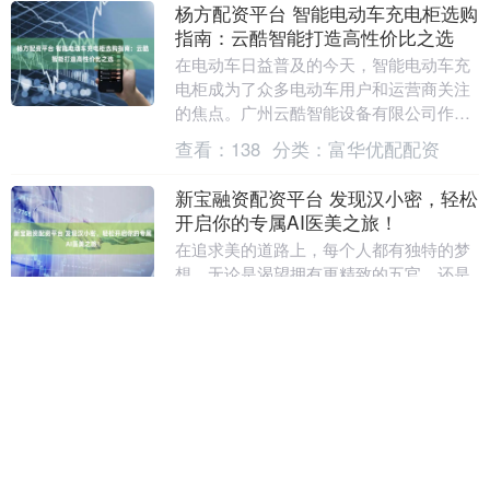
杨方配资平台 智能电动车充电柜选购
指南：云酷智能打造高性价比之选
在电动车日益普及的今天，智能电动车充
电柜成为了众多电动车用户和运营商关注
的焦点。广州云酷智能设备有限公司作为
一家专业的电动车充电柜制造企业，不仅
查看：
138
分类：
富华优配配资
提供来样定制服务....
新宝融资配资平台 发现汉小密，轻松
开启你的专属AI医美之旅！
在追求美的道路上，每个人都有独特的梦
想。无论是渴望拥有更精致的五官，还是
希望改善肌肤状态，亦或是塑造更完美的
身材，医美都为我们提供了实现这些梦想
查看：
74
分类：
富华优配配资
的可能。然而，在....
驷裕配资 古力娜扎深V礼裙，烈焰红
唇，颜值和身材并重！
娱乐圈一直是一个充满魅力的地方，汇聚
了无数颜值高、才华出众的明星。每个艺
人背后都有一段独特的成长故事，他们的