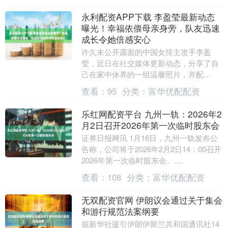
永利配资APP下载 李盈莹最新动态
曝光！幸福依偎母亲身旁，队友迅速
成长令她倍感安心
许久未公开露面的中国女排主攻手李盈
莹，近日在社交媒体更新动态，分享了自
己在家中休养的一组温馨照片，并配
文：“幸福总会在某一刻变得具体，就像此
查看：
95
分类：
富华优配配资
刻这样。”自从从意大....
乐红网配资平台 九州一轨：2026年2
月2日召开2026年第一次临时股东会
证券日报网讯 1月16日，九州一轨发布公
告称，公司将于2026年2月2日14：00召开
2026年第一次临时股东会。....
查看：
108
分类：
富华优配配资
无双配资官网 伊朗议会通过关于集会
和游行规范法案纲要
据新华社援引伊朗伊斯兰共和国通讯社14