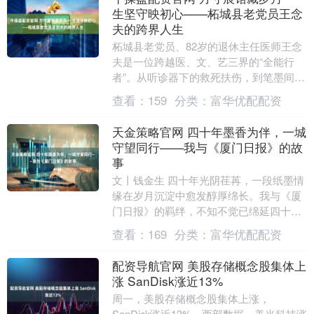
生坚守映初心——柘城县老党员王念
夫的跨界人生
柘城县老党员、82岁的退休主任医师王念
夫是一位跨越医、文、艺三界的“全能行
者”。从听诊器下的救死扶伤，到笔墨间的
人文书写，再到光影书画里的精神传承，
查看：
159
分类：
富华优配配资
他用近60载....
天金策略官网 四十年墨香为伴，一城
守望同行——我与《厦门日报》的故
事
文丨钱金生 四十年光阴荏苒，一段纸墨情
缘在岁月沉淀中愈发醇厚绵长。我与《厦
门日报》的羁绊，不知不觉已绵延四十个
春秋。家中那面由旧报合订本垒起的“时光
查看：
169
分类：
富华优配配资
墙”，恰似一....
配资导航官网 美股存储概念股集体上
涨 SanDisk涨近13%
周一，美股存储概念股集体上涨，
SanDisk涨近13%，西部数据、美光科技涨