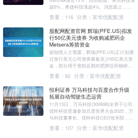
超6%，希捷科技涨超4%。消息面上，美
国银行此前表示，在与SanDisk首席执行
查看：
116
分类：
富华优配配资
官D....
股配网配资官网 辉瑞(PFE.US)拟发
行50亿美元债券 为收购减肥药企
Metsera筹措资金
据知情人士透露，辉瑞(PFE.US)正计划通
过发行美元公司债券募集至少50亿美元资
金，部分用于资助近期对肥胖症药物研发
公司Metsera的收购交易。 这家总部位....
查看：
82
分类：
富华优配配资
恒利证券 万马科技与百度合作升级
拓展自动驾驶生态运营
11月13日，万马科技(300698)全资子公司
优咔科技受邀参加百度世界大会2025，万
马科技董事长、优咔科技CEO张禾阳，以
及万马科技副总经理、优咔科技副总经....
查看：
107
分类：
富华优配配资