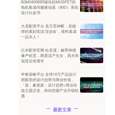
B3M040065R碳化硅MOSFET的
电机集成伺服驱动器（IMD）系统
设计白皮书
大圣配资平台 袁天罡神断：卖烧
饼的寡妇笑说‘没这命’，谁料真成
一品夫人！
亿本配资官网 杜若溪：嫁男神偶
像严屹宽，两度流产生女，风光幸
福背后有艰辛
申银策略平台 全球10万产品设计
师眼里的设计趋势与商业价值，
「器」象更新：设计趋势×商业价
值主题沙龙，助你把握产业升级机
遇
最新文章