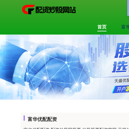
首页
富
富华优配配资