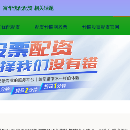
富华优配配资 相关话题
华优配配资
配资炒股网股票
炒股股票配资官网