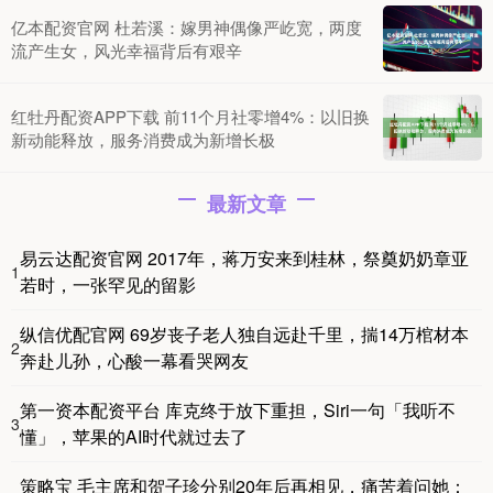
亿本配资官网 杜若溪：嫁男神偶像严屹宽，两度
流产生女，风光幸福背后有艰辛
红牡丹配资APP下载 前11个月社零增4%：以旧换
新动能释放，服务消费成为新增长极
最新文章
易云达配资官网 2017年，蒋万安来到桂林，祭奠奶奶章亚
1
若时，一张罕见的留影
纵信优配官网 69岁丧子老人独自远赴千里，揣14万棺材本
2
奔赴儿孙，心酸一幕看哭网友
第一资本配资平台 库克终于放下重担，Siri一句「我听不
3
懂」，苹果的AI时代就过去了
策略宝 毛主席和贺子珍分别20年后再相见，痛苦着问她：