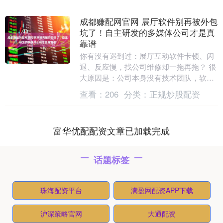
成都赚配网官网 展厅软件别再被外包
坑了！自主研发的多媒体公司才是真
靠谱
你有没有遇到过：展厅互动软件卡顿、闪
退、反应慢，找公司维修却一拖再拖？ 很
大原因是：公司本身没有技术团队，软件
全部外包。出问题找不到源头，改功能就
查看：
206
分类：
正规炒股配资
要加价，非常被....
富华优配配资文章已加载完成
话题标签
珠海配资平台
满盈网配资APP下载
沪深策略官网
大通配资