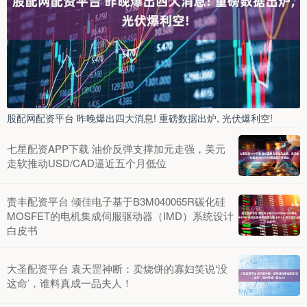
股配网配资平台 昨晚爆出四大消息! 重磅数据出炉, 光伏爆利空!
七星配资APP下载 油价反弹支撑加元走强，美元
走软推动USD/CAD逼近五个月低位
责丰配资平台 倾佳电子基于B3M040065R碳化硅
MOSFET的电机集成伺服驱动器（IMD）系统设计
白皮书
大圣配资平台 袁天罡神断：卖烧饼的寡妇笑说‘没
这命’，谁料真成一品夫人！