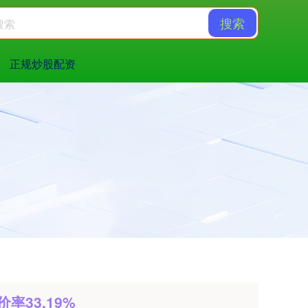
搜索
正规炒股配资
率33.19%