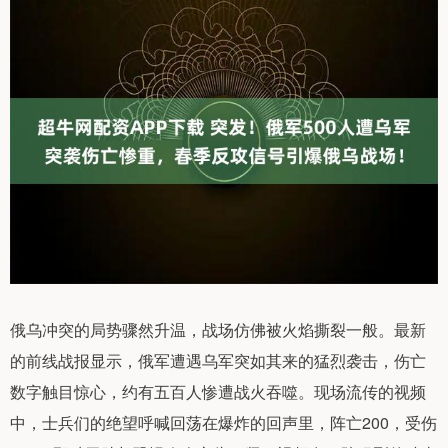
俄乌冲突的局势骤然升温，战场仿佛被火焰撕裂一般。最新
的前线战报显示，俄军遭遇乌军突如其来的猛烈袭击，伤亡
数字触目惊心，约有五百人惨遭战火吞噬。现场流传的视频
中，士兵们的绝望呼喊回荡在爆炸的回声里，阵亡200，受伤