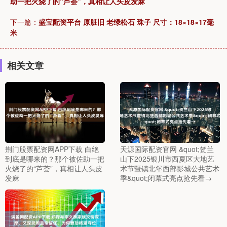
助一把火烧了的“芦荟”，真相让人头皮发麻
下一篇：
盛宝配资平台 原脏旧 老绿松石 珠子 尺寸：18×18×17毫
米
相关文章
荆门股票配资网APP下载 白绝
天源国际配资官网 &quot;贺兰
到底是哪来的？那个被佐助一把
山下2025银川市西夏区大地艺
火烧了的“芦荟”，真相让人头皮
术节暨镇北堡西部影城公共艺术
发麻
季&quot;闭幕式亮点抢先看→