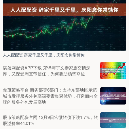
人人配配资 辞家千里又千里，庆阳念你常惦你
满盈网配资APP下载 郑译与宇文泰家族交情深
厚，又深受周宣帝信任，为何要助杨坚夺位
鼎茂策略平台 商务部等6部门：支持东部地区示范
城市发挥服务外包高端要素集聚优势，打造面向全
球的服务外包发展高地
股市策略配资官网 12月9日宏微转债下跌1.7%，转
股溢价率44.01%