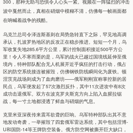
300，那种无助与恐惧令人心头一紧。视频在一阵猛烈的冲击
波中戛然而止，真相在硝烟中模糊不清，仿佛每一帧画面都
在呐喊着战争的残酷。
乌克兰总司令泽连斯基则在局势急转直下之际，罕见地高调
承认，扎波罗热地区的反攻正在稳步推进。短短一个月，乌
军收复失地285.6平方公里，累计控制面积接近500平方公
里！令人不寒而栗的是，乌军的战火已越过国境线延伸至俄
境内，特种部队配合无人机展开近乎疯狂的打击行动，俄占
区的防空系统接连被摧毁，仿佛钢铁防线瞬间化为废铁。顿
涅茨克战场则成为了血肉磨坊——俄军刚刚宣称掌控新的居
民点，乌军便发起了57次激烈反扑，其中11次进攻中有8次
成功击退俄军。双方在波克罗夫斯克方向上陷入血腥拉锯
战，每一寸土地都浸透了鲜血与硝烟的气息。
克里米亚深夜传来震耳欲聋的巨响。乌军特种部队出其不意
地发动奇袭，一举摧毁了四套俄军雷达系统，其中包括涅博-
U和国防-14等王牌防空装备。俄方防空网被撕开巨大缺口，