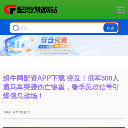
搜索
超牛网配资APP下载 突发！俄军500人
遭乌军突袭伤亡惨重，春季反攻信号引
爆俄乌战场！
网站：富华优配配资