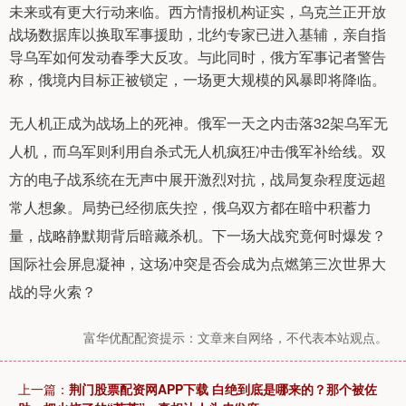
未来或有更大行动来临。西方情报机构证实，乌克兰正开放
战场数据库以换取军事援助，北约专家已进入基辅，亲自指
导乌军如何发动春季大反攻。与此同时，俄方军事记者警告
称，俄境内目标正被锁定，一场更大规模的风暴即将降临。
无人机正成为战场上的死神。俄军一天之内击落32架乌军无
人机，而乌军则利用自杀式无人机疯狂冲击俄军补给线。双
方的电子战系统在无声中展开激烈对抗，战局复杂程度远超
常人想象。局势已经彻底失控，俄乌双方都在暗中积蓄力
量，战略静默期背后暗藏杀机。下一场大战究竟何时爆发？
国际社会屏息凝神，这场冲突是否会成为点燃第三次世界大
战的导火索？
富华优配配资提示：文章来自网络，不代表本站观点。
上一篇：
荆门股票配资网APP下载 白绝到底是哪来的？那个被佐