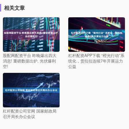
相关文章
股配网配资平台 昨晚爆出四大
杠杆配资APP下载 “橙光行动”系
消息! 重磅数据出炉, 光伏爆利
统化，货拉拉连续7年开展运力
空!
公益
杠杆配资公司官网 国家邮政局
召开局长办公会议