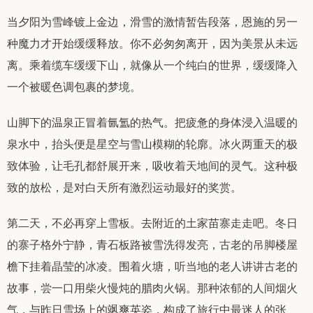
当夕阳为雪峰镀上金边，滑雪的激情暂告段落，恩施的另一
种魔力才开始缓缓释放。你不必匆匆离开，因为美景从未远
离。乘着缆车缓缓下山，就像从一个纯白的世界，缓缓降入
一个被暖色调包裹的梦境。
山脚下的温泉正冒着氤氲的热气。把疲惫的身体浸入温暖的
泉水中，抬头便是星空与雪山模糊的轮廓。冰火两重天的极
致体验，让毛孔都舒展开来，吸收着天地间的灵气。这种极
致的放松，是对白天所有激烈运动最好的奖赏。
第二天，不必再穿上雪板。去附近的土家苗寨走走吧。冬日
的寨子格外宁静，青石板路被雪洗得发亮，古老的吊脚楼屋
檐下挂着晶莹的冰凌。围着火塘，听当地的老人讲讲古老的
故事，尝一口用柴火慢炖的腊肉火锅。那种浓郁的人间烟火
气，与昨日雪场上的飒爽英姿，构成了旅行中最迷人的张