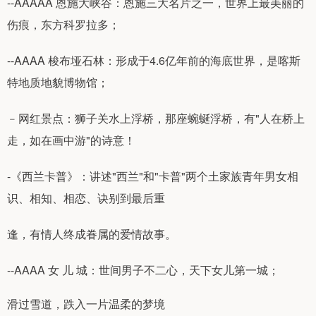
--AAAAA 恩施大峡谷：恩施三大名片之一，世界上最美丽的
伤痕，东方科罗拉多；
--AAAA 梭布垭石林：形成于4.6亿年前的海底世界，是喀斯
特地质地貌博物馆；
﹣网红景点：狮子关水上浮桥，那座蜿蜒浮桥，有"人在桥上
走，如在画中游"的诗意！
-《西兰卡普》：讲述"西兰"和"卡普"两个土家族青年男女相
识、相知、相恋、诀别到最后重
逢，有情人终成眷属的爱情故事。
--AAAA 女 儿 城：世间男子不二心，天下女儿第一城；
滑过雪道，跌入一片温柔的梦境