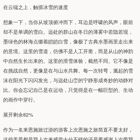
在云端之上，触摸冰雪的速度
想象一下，当你从坡顶俯冲而下，耳边是呼啸的风声，眼前
却不是单调的雪白。远处的群山在冬日的薄雾中若隐若现，
墨绿色的林海点缀着皑皑白雪，像极了古典水墨画里走出来
的意境。这里的雪道，仿佛不是人工开凿，而是从山的神韵
中自然生长出来的。这里的滑雪体验，截然不同。它不像是
在挑战自然，更像是在与山水共舞。每一次转弯，溅起的雪
沫在阳光下闪闪发光，与远处山峦的宁静形成奇妙的动静对
比。你会忘记自己是在运动，只觉得是在一幅巨型的、生动
的画作中穿行。
展开剩余82%
作为一名来恩施旅过游的游客上次恩施之旅简直不要太好，
这些美景都是我上次来感觉十分不错的还是要感谢上次带我